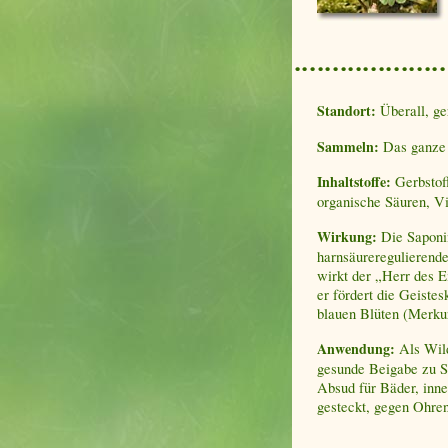
Standort:
Überall, g
Sammeln:
Das ganze K
Inhaltstoffe:
Gerbstoff
organische Säuren, Vi
Wirkung:
Die Saponi
harnsäureregulierende
wirkt der „Herr des E
er fördert die Geistes
blauen Blüten (Merku
Anwendung:
Als Wild
gesunde Beigabe zu So
Absud für Bäder, inne
gesteckt, gegen Ohre