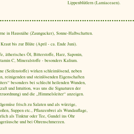
Lippenblütlern (Lamiaceaen).
erne in Hausnähe (Zaungucker), Sonne-Halbschatten.
raut bis zur Blüte (April - ca. Ende Juni).
e, ätherisches Öl, Bitterstoffe, Harz, Saponin,
tamin C, Mineralstoffe - besonders Kalium.
ne (Seifenstoffe) wirken schleimlösend, neben
n, reinigenden und steinlösenden Eigenschaften
iters“ besonders bei schlecht heilenden Wunden,
kraft und Intuition, was uns die Signaturen der
rzuordnung) und die „Himmelsleiter“ anzeigen.
gemüse frisch zu Salaten und als würzige,
ßen, Suppen etc., Pflanzenbrei als Wundauflage,
rlich als Tinktur oder Tee, Gundel ins Ohr
ngeräusche und bei Ohrenschmerzen.