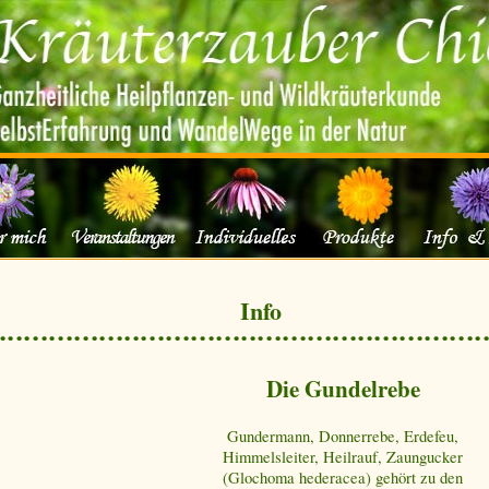
Info
Die Gundelrebe
Gundermann, Donnerrebe, Erdefeu,
Himmelsleiter, Heilrauf, Zaungucker
(Glochoma hederacea) gehört zu den